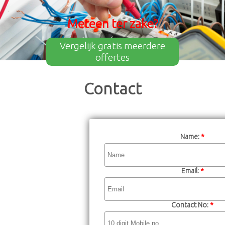
Meteen ter zake?
Vergelijk gratis meerdere
offertes
Contact
Name:
*
Email:
*
Contact No:
*