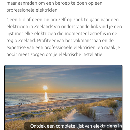
maar aanraden om een beroep te doen op een
Elektrische installatie
professionele elektricien.
Geen tijd of geen zin om zelf op zoek te gaan naar een
elektricien in Zeeland? Via onderstaande link vind je een
Zekeringkast plaatsen
? Welke kopen, en waarop letten bij
lijst met elke elektricien die momenteel actief is in de
plaatsing?
regio Zeeland. Profiteer van het vakmanschap en de
expertise van een professionele elektricien, en maak je
Aansluiting elektriciteit
op het distributienetwerk: hoe ga je
nooit meer zorgen om je elektrische installatie!
te werk?
Eendraadschema tekenen
: zelf maken of laten opstellen
door een elektricien?
Differentieelschakelaar
aansluiten op zekeringkast: hoe ga
je te werk?
Elektriciteitskast
kopen, vernieuwen of aansluiten? Ontdek
de beste tips!
Ontdek een complete lijst van elektriciens in