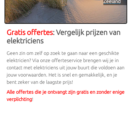
Zeeland
Elektriciens in uw regio
Elektriciens in Zuid-Holland
Gratis offertes
: Vergelijk prijzen van
Elektriciens in Noord-Holland
elektriciens
Geen zin om zelf op zoek te gaan naar een geschikte
Elektriciens in Noord-Brabant
elektricien? Via onze offerteservice brengen wij je in
contact met elektriciens uit jouw buurt die voldoen aan
Elektriciens in Gelderland
jouw voorwaarden. Het is snel en gemakkelijk, en je
bent zeker van de laagste prijs!
Elektriciens in Overijssel
Alle offertes die je ontvangt zijn gratis en zonder enige
Elektriciens in Limburg
verplichting
!
Elektriciens in Friesland
Elektriciens in Drenthe