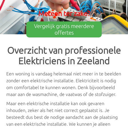
Gratis offertes
: Vergelijk prijzen van
×
×
Meteen ter zake?
elektriciens
Meest gelezen
Op zoek naar een elektricien die je kan helpen bij het uitvoeren van
Vergelijk gratis meerdere
elektriciteitswerken? Wij kunnen je helpen bij jouw zoektocht. Via
offertes
ons offerteformulier vraag je in één klap gratis offertes aan bij
Stopcontact plaatsen en aansluiten
: hoe ga je te werk?
meerdere elektriciens in jouw buurt. Zij leggen je elk een gratis
offerte op maat voor, die je rustig kan vergelijken.
Overzicht van professionele
NEN 3140 keuring
van uw elektrische installatie: wat,
Elektriciens in Zeeland
Alle offertes die je ontvangt zijn gratis en zonder enige verplichting
!
waarom, wanneer en hoe?
Een
energiebocht laten plaatsen
: Waarop moet je allemaal
Een woning is vandaag helemaal niet meer in te beelden
letten?
zonder een elektrische installatie. Elektriciteit is nodig
om comfortabel te kunnen wonen. Denk bijvoorbeeld
Wat is de
gemiddelde prijs voor elektriciteit
? Hoe evolueert
maar aan de wasmachine, de vaatwas of de stofzuiger.
de prijs?
Maar een elektrische installatie kan ook gevaren
inhouden, zeker als het niet correct geplaatst is. Je
Een
elektrische keuring
laten uitvoeren? Wat komt er
besteedt dus best de nodige aandacht aan de plaatsing
allemaal bij kijken?
van een elektrische installatie. We kunnen je alleen